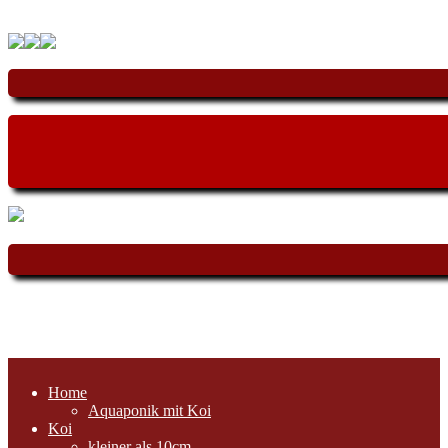
Home
Aquaponik mit Koi
Koi
kleiner als 10cm