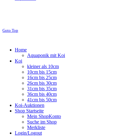
Goto Top
Home
Aquaponik mit Koi
Koi
kleiner als 10cm
10cm bis 15cm
16cm bis 25cm
26cm bis 30cm
31cm bis 35cm
36cm bis 40cm
41cm bis 50cm
Koi-Auktionen
Shop Startseite
Mein ShopKonto
Suche im Shop
Merkliste
Login/Logout