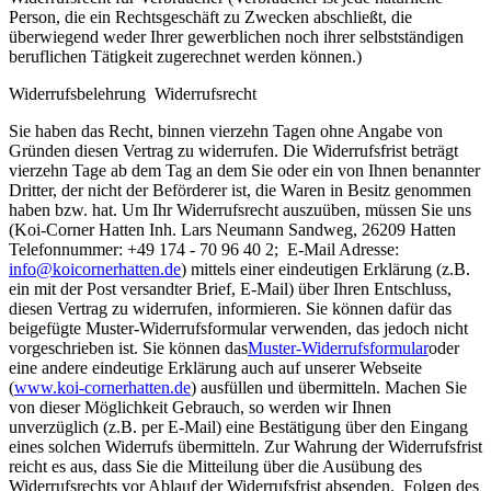
Person, die ein Rechtsgeschäft zu Zwecken abschließt, die
überwiegend weder Ihrer gewerblichen noch ihrer selbstständigen
beruflichen Tätigkeit zugerechnet werden können.)
Widerrufsbelehrung Widerrufsrecht
Sie haben das Recht, binnen vierzehn Tagen ohne Angabe von
Gründen diesen Vertrag zu widerrufen. Die Widerrufsfrist beträgt
vierzehn Tage ab dem Tag an dem Sie oder ein von Ihnen benannter
Dritter, der nicht der Beförderer ist, die Waren in Besitz genommen
haben bzw. hat. Um Ihr Widerrufsrecht auszuüben, müssen Sie uns
(Koi-Corner Hatten Inh. Lars Neumann Sandweg, 26209 Hatten
Telefonnummer: +49 174 - 70 96 40 2; E-Mail Adresse:
info@koicornerhatten.de
) mittels einer eindeutigen Erklärung (z.B.
ein mit der Post versandter Brief, E-Mail) über Ihren Entschluss,
diesen Vertrag zu widerrufen, informieren. Sie können dafür das
beigefügte Muster-Widerrufsformular verwenden, das jedoch nicht
vorgeschrieben ist. Sie können das
Muster-Widerrufsformular
oder
eine andere eindeutige Erklärung auch auf unserer Webseite
(
www.koi-cornerhatten.de
) ausfüllen und übermitteln. Machen Sie
von dieser Möglichkeit Gebrauch, so werden wir Ihnen
unverzüglich (z.B. per E-Mail) eine Bestätigung über den Eingang
eines solchen Widerrufs übermitteln. Zur Wahrung der Widerrufsfrist
reicht es aus, dass Sie die Mitteilung über die Ausübung des
Widerrufsrechts vor Ablauf der Widerrufsfrist absenden. Folgen des