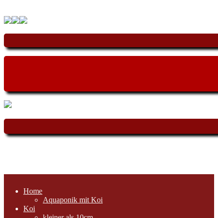
Home
Aquaponik mit Koi
Koi
kleiner als 10cm