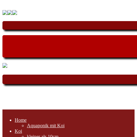
Home
Aquaponik mit Koi
Koi
kleiner als 10cm