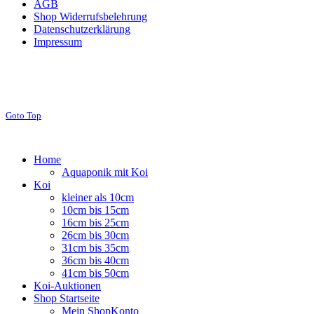
AGB
Shop Widerrufsbelehrung
Datenschutzerklärung
Impressum
Goto Top
Home
Aquaponik mit Koi
Koi
kleiner als 10cm
10cm bis 15cm
16cm bis 25cm
26cm bis 30cm
31cm bis 35cm
36cm bis 40cm
41cm bis 50cm
Koi-Auktionen
Shop Startseite
Mein ShopKonto