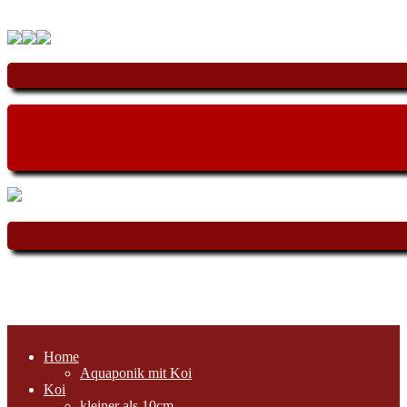
Home
Aquaponik mit Koi
Koi
kleiner als 10cm