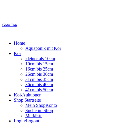
Goto Top
Home
Aquaponik mit Koi
Koi
kleiner als 10cm
10cm bis 15cm
16cm bis 25cm
26cm bis 30cm
31cm bis 35cm
36cm bis 40cm
41cm bis 50cm
Koi-Auktionen
Shop Startseite
Mein ShopKonto
Suche im Shop
Merkliste
Login/Logout